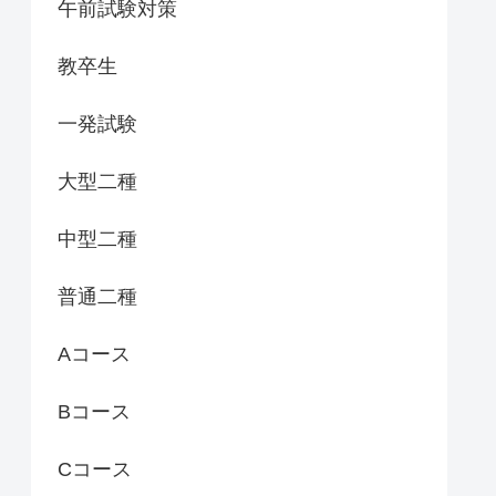
午前試験対策
教卒生
一発試験
大型二種
中型二種
普通二種
Aコース
Bコース
Cコース