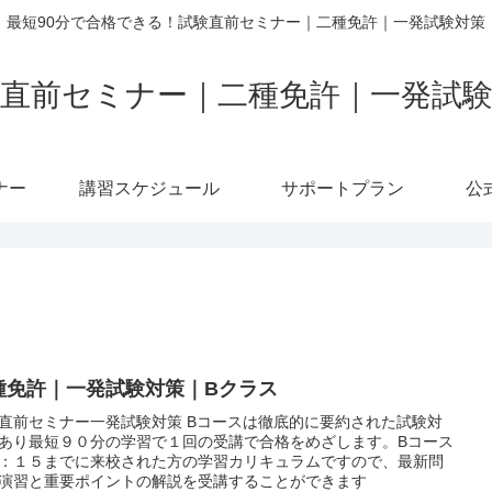
最短90分で合格できる！試験直前セミナー｜二種免許｜一発試験対策
直前セミナー｜二種免許｜一発試
ナー
講習スケジュール
サポートプラン
公
種免許｜一発試験対策｜Bクラス
直前セミナー一発試験対策 Bコースは徹底的に要約された試験対
あり最短９０分の学習で１回の受講で合格をめざします。Bコース
：１５までに来校された方の学習カリキュラムですので、最新問
演習と重要ポイントの解説を受講することができます