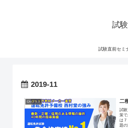
試験
試験直前セミ
2019-11
二
CAIプラス
試験
策で
は７
題の