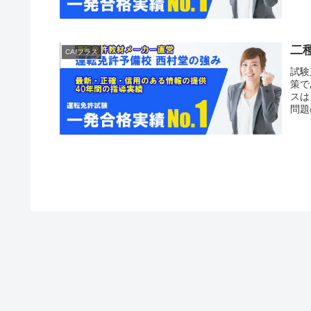
二
CAIプラス
試験
策で
スは
問題